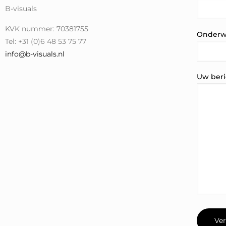
B-visuals
KVK nummer: 70381755
Onderw
Tel: +31 (0)6 48 53 75 77
info@b-visuals.nl
Uw beri